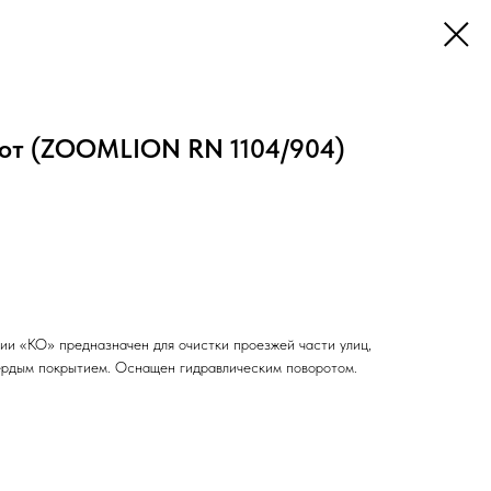
от (ZOOMLION RN 1104/904)
ии «КО» предназначен для очистки проезжей части улиц,
вёрдым покрытием. Оснащен гидравлическим поворотом.