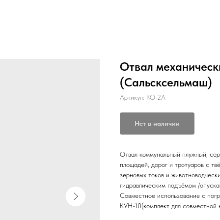
Отвал механически
(Сальсксельмаш)
Артикул:
КО-2А
Нет в наличии
Отвал коммунальный плужный, сер
площадей, дорог и тротуаров с т
зерновых токов и животноводческ
гидравлическим подъёмом /опуска
Совместное использование с по
КУН-10(комплект для совместной 