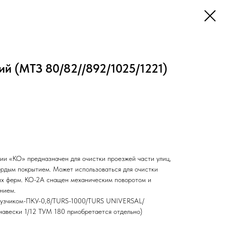
й (МТЗ 80/82//892/1025/1221)
ии «КО» предназначен для очистки проезжей части улиц,
вёрдым покрытием. Может использоваться для очистки
их ферм. КО-2А снащен механическим поворотом и
нием.
грузчиком-ПКУ-0,8/TURS-1000/TURS UNIVERSAL/
навески 1/12 ТУМ 180 приобретается отдельно)