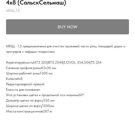
4х8 (СальскСельмаш)
МКЩ-1,5
BUY NOW
МКЩ - 1,5 предназначена для очистки проезжей части улиц, площадей, дорог и
тротуаров с твёрдым покрытием.
АгрегатируемостьМТЗ 320/ВТЗ 2048/LOVOL 354,504/TS 254
Сечение профиля рамы65х36 мм
Ширина рабочей зоны1300 мм
Колеса4х8
Редукторсварной-прямой
Емкость для поливанет
Угол установки щетки к продольной оси машины60°
Диаметр щетки по ворсу550 мм
Ширина щетки по ворсу1500мм
Масса конструкционная287 кг