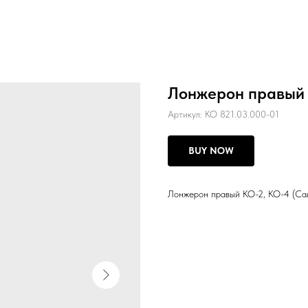
Лонжерон правый 
Артикул:
КО 821.03.000-01
BUY NOW
Лонжерон правый КО-2, КО-4 (Са