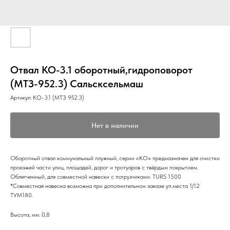
Отвал КО-3.1 оборотный,гидроповорот
(МТЗ-952.3) Сальсксельмаш
Артикул:
КО-3.1 (МТЗ 952.3)
Нет в наличии
Оборотный отвал коммунальный плужный, серии «КО» предназначен для очистки
проезжей части улиц, площадей, дорог и тротуаров с твёрдым покрытием.
Облегченный, для совместной навески с погрузчиками. TURS 1500
*Совместная навеска возможна при дополнительном заказе уп.места 1/12
ТУМ180.
Высота, мм: 0,8