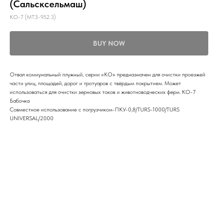
(Сальсксельмаш)
КО-7 (МТЗ-952.3)
BUY NOW
Отвал коммунальный плужный, серии «КО» предназначен для очистки проезжей
части улиц, площадей, дорог и тротуаров с твёрдым покрытием. Может
использоваться для очистки зерновых токов и животноводческих ферм. КО-7
Бабочка
Совместное использование с погрузчиком-ПКУ-0,8/TURS-1000/TURS
UNIVERSAL/2000