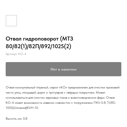
Отвал гидроповорот (МТЗ
80/82(1)/82П/892/1025(2)
Артикул:
КО-4
Нет в наличии
Отвал коммунальный плужный, серии «КО» предназначен для очистки проезжей
части улиц, площадей, дорог и тротуаров с твёрдым покрытием. Может
использоваться для очистки зерновых токов и животноводческих ферм. Отвал
КО-4 имеет возможность навески совместно с погрузчиками ПКУ-0.8, TURS-
1000/Universal/КУН-10.
Высота, мм: 0,8