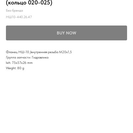
(кольцо 020-025)
Без бренда
НШ10-440.26.47
BUY NOW
Фланец НШ-10 /внутренняя резьба М20х1,5
Группа запчасти: Гидравлика
lwh: 75x57x26 mm
Weight: 80 g