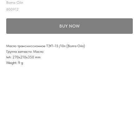
Волга-Ойл
800912
BUY NOW
Масло трансмиссионное ТЭП-15 /10л (Волга Ойл)
Группа запчасти: Масло
lwh: 270x210x350 mm
Weight: 9 g