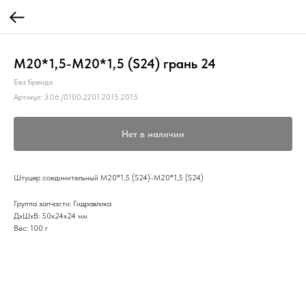
М20*1,5-М20*1,5 (S24) грань 24
Без бренда
Артикул:
3.06 /0100.2201.2015.2015
Нет в наличии
Штуцер соединительный М20*1,5 (S24)-М20*1,5 (S24)
Группа запчасти: Гидравлика
ДxШxВ: 50x24x24 мм
Вес: 100 г