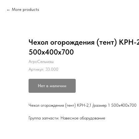
More products
Чехол огорождения (тент) КРН-2
500х400х700
АгроСельмаш
Артикул:
33.000
Нет в наличии
Чехол огорождения (тент) КРН-2,1 /размер 1 500х400х700
Группа запчасти: Навесное оборудование