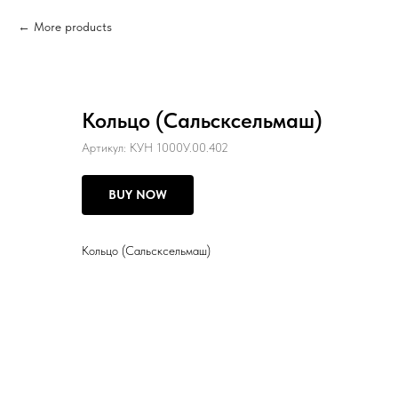
More products
Кольцо (Сальсксельмаш)
Артикул:
КУН 1000У.00.402
BUY NOW
Кольцо (Сальсксельмаш)