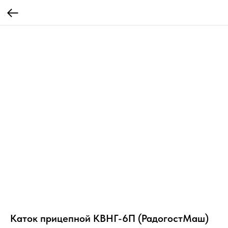
Каток прицепной КВНГ-6П (РадогостМаш)