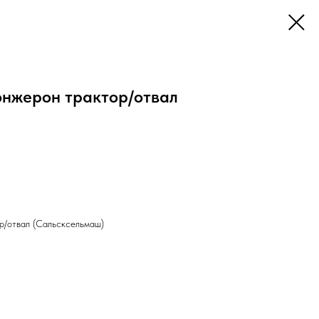
лонжерон трактор/отвал
р/отвал (Сальсксельмаш)