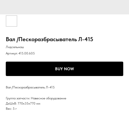
Вал /Пескоразбрасыватель Л-415
Лидсельмаш
Артикул:
415.00.605
BUY NOW
Вал /Пескоразбрасыватель Л-415
Группа запчасти: Навесное оборудование
ДxШxВ: 770x35x770 мм
Вес: 5 г