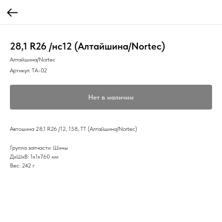
28,1 R26 /нс12 (Алтайшина/Nortec)
Алтайшина/Nortec
Артикул:
ТА-02
Нет в наличии
Автошина 28,1 R26 /12, 158, ТТ (Алтайшина/Nortec)
Группа запчасти: Шины
ДxШxВ: 1x1x760 мм
Вес: 242 г