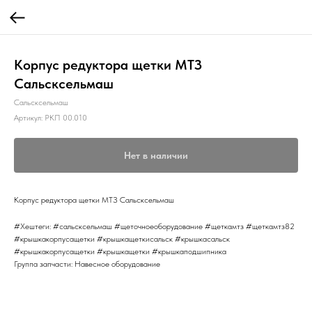
Корпус редуктора щетки МТЗ
Сальсксельмаш
Сальсксельмаш
Артикул:
РКП 00.010
Нет в наличии
Корпус редуктора щетки МТЗ Сальсксельмаш
#Хештеги: #сальсксельмаш #щеточноеоборудование #щеткамтз #щеткамтз82
#крышкакорпусащетки #крышкащеткисальск #крышкасальск
#крышкакорпусащетки #крышкащетки #крышкаподшипника
Группа запчасти: Навесное оборудование