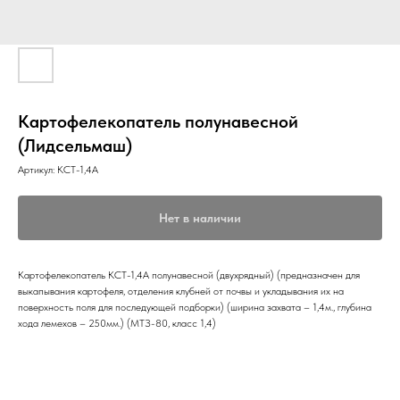
Картофелекопатель полунавесной
(Лидсельмаш)
Артикул:
КСТ-1,4А
Нет в наличии
Картофелекопатель КСТ-1,4А полунавесной (двухрядный) (предназначен для
выкапывания картофеля, отделения клубней от почвы и укладывания их на
поверхность поля для последующей подборки) (ширина захвата – 1,4м., глубина
хода лемехов – 250мм.) (МТЗ-80, класс 1,4)