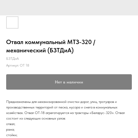
Отвал коммунальный МТЗ-320 /
механический (БЗТДиА)
БЗТДиА
Артикул:
ОТ 18
Нет в наличии
Предназначены для механизированной очистки дорог, улиц, тротуаров и
производственных территорий от песка, мусора и снега в коммунальных
хозяйствах. Отвал ОТ-18 агрегатируется на тракторы «Беларус-320». Отвал
состоит из следующих основных узлов:
отвал;
рама;
стойки;