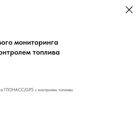
вого мониторинга
онтролем топлива
нга ГЛОНАСС/GPS с контролем топлива