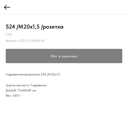
S24 /М20х1,5 /розетка
LSQ
Артикул:
LSQ-S5-04SM 60
Нет в наличии
Гидравлическая розетка S24 /М20х1,5
Группа запчасти: Гидравлика
ДxШxВ: 75x40x40 мм
Вес: 560 г