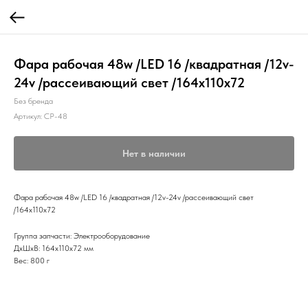
Фара рабочая 48w /LED 16 /квадратная /12v-
24v /рассеивающий свет /164х110х72
Без бренда
Артикул:
CP-48
Нет в наличии
Фара рабочая 48w /LED 16 /квадратная /12v-24v /рассеивающий свет
/164х110х72
Группа запчасти: Электрооборудование
ДxШxВ: 164x110x72 мм
Вес: 800 г