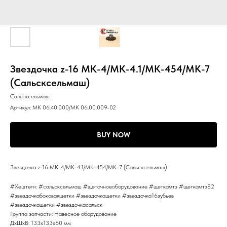
Звездочка z-16 МК-4/МК-4.1/МК-454/МК-7
(Сальсксельмаш)
Сальсксельмаш
Артикул:
МК 06.40.000/МК 06.00.009-02
BUY NOW
Звездочка z-16 МК-4/МК-4.1/МК-454/МК-7 (Сальсксельмаш)
#Хештеги: #сальсксельмаш #щеточноеоборудование #щеткамтз #щеткамтз82
#звездочкабоковаящетки #звездочкащетки #звездочка16зубьев
#звездочкащетки #звездочкасальск
Группа запчасти: Навесное оборудование
ДxШxВ: 133x133x60 мм