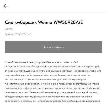
Снегоуборщик Weima WWS0928A/E
Weima
Артикул:
WWS0928A/E
Нет в наличии
Ручной бензиновый снегоуборщик Weima представляет собой
специализированное оборудование для механизированной очистки территорий
от снежных масс. Данный инструмент, функционирующий на основе внутреннего
сгорания бензина, обеспечивает высокую мобильность и автономность
эксплуатации, что делает его незаменимым для очистки территории.
Конструктивные особенности и технические параметры снегоуборщика Weima
позволяют классифицировать его как высокоэффективное средство для борьбы с
снежными массами. Бензиновый двигатель, установленный на данной модели,
обладает рядом преимуществ, включая экономичность расхода топлива и
способность к длительной непрерывной работе без необходимости дозаправки.