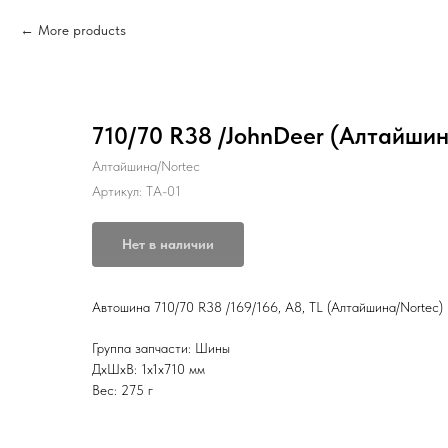
More products
710/70 R38 /JohnDeer (Алтайшин
Алтайшина/Nortec
Артикул:
TA-01
Нет в наличии
Автошина 710/70 R38 /169/166, А8, ТL (Алтайшина/Nortec)
Группа запчасти: Шины
ДxШxВ: 1x1x710 мм
Вес: 275 г