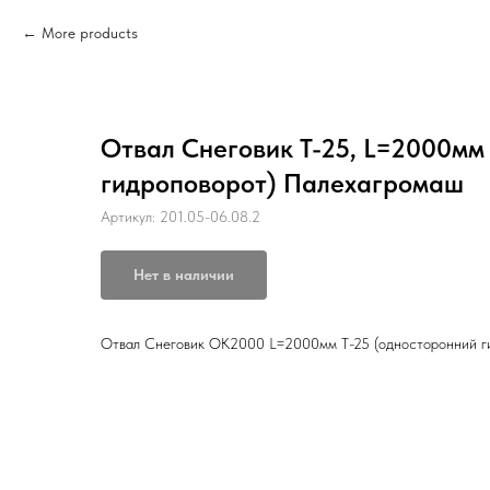
More products
Отвал Снеговик Т-25, L=2000мм
гидроповорот) Палехагромаш
Артикул:
201.05-06.08.2
Нет в наличии
Отвал Снеговик ОК2000 L=2000мм Т-25 (односторонний г