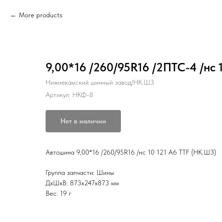
More products
9,00*16 /260/95R16 /2ПТС-4 /нс
Нижнекамский шинный завод/НК.ШЗ
Артикул:
НКФ-8
Нет в наличии
Автошина 9,00*16 /260/95R16 /нс 10 121 A6 TTF (НК.ШЗ)
Группа запчасти: Шины
ДxШxВ: 873x247x873 мм
Вес: 19 г