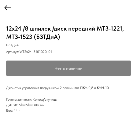
12х24 /8 шпилек /диск передний МТЗ-1221,
МТЗ-1523 (БЗТДиА)
БЗТДиА
Артикул:
W12x24-3101020-01
Нет в наличии
Джойстик управления погрузчиком 2 секции для ПКУ-0,8 и КУН-10
Группа запчасти: Колеса/ступицы
ДxШxВ: 615x615x305 мм
Вес: 44 г