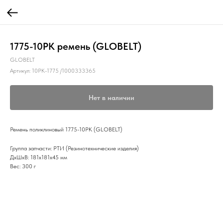
1775-10РК ремень (GLOBELT)
GLOBELT
Артикул:
10РК-1775 /1000333365
Нет в наличии
Ремень поликлиновый 1775-10РК (GLOBELT)
Группа запчасти: РТИ (Резинотехнические изделия)
ДxШxВ: 181x181x45 мм
Вес: 300 г