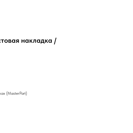
стовая накладка /
ах (МasterPart)