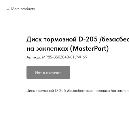
More products
Диск тормозной D-205 /безасбе
на заклепках (МasterPart)
Артикул:
МР85-3502040-01 /№169
Нет в наличии
Диск тормозной D-205 /безасбестовая накладка /на заклепк