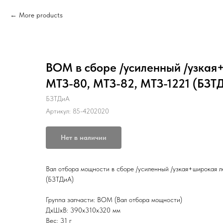
More products
ВОМ в сборе /усиленный /узкая
МТЗ-80, МТЗ-82, МТЗ-1221 (БЗТ
БЗТДиА
Артикул:
85-4202020
Нет в наличии
Вал отбора мощности в сборе /усиленный /узкая+широкая 
(БЗТДиА)
Группа запчасти: ВОМ (Вал отбора мощности)
ДxШxВ: 390x310x320 мм
Вес: 31 г