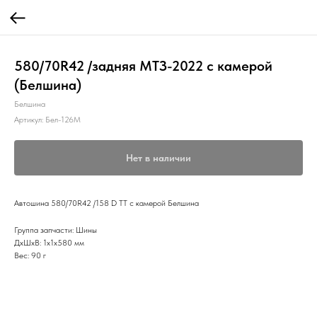
580/70R42 /задняя МТЗ-2022 с камерой
(Белшина)
Белшина
Артикул:
Бел-126М
Нет в наличии
Автошина 580/70R42 /158 D TT с камерой Белшина
Группа запчасти: Шины
ДxШxВ: 1x1x580 мм
Вес: 90 г