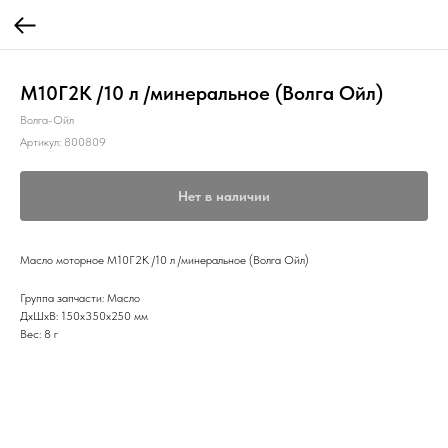
М10Г2К /10 л /минеральное (Волга Ойл)
Волга-Ойл
Артикул:
800809
Нет в наличии
Масло моторное М10Г2К /10 л /минеральное (Волга Ойл)
Группа запчасти: Масло
ДxШxВ: 150x350x250 мм
Вес: 8 г