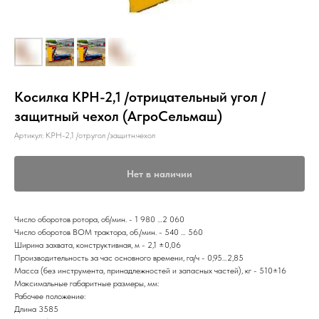
Косилка КРН-2,1 /отрицательный угол /
защитный чехол (АгроСельмаш)
Артикул:
КРН-2,1 /отр.угол /защитн.чехол
Нет в наличии
Число оборотов ротора, об/мин. - 1 980 …2 060
Число оборотов ВОМ трактора, об./мин. - 540 … 560
Ширина захвата, конструктивная, м - 2,1 ±0,06
Производительность за час основного времени, га/ч - 0,95…2,85
Масса (без инструмента, принадлежностей и запасных частей), кг - 510±16
Максимальные габаритные размеры, мм:
Рабочее положение:
Длина 3585