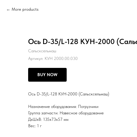
More products
Ось D-35/L-128 КУН-2000 (Саль
Сальсксельмаш
Артикул:
КУН 2000.00.030
BUY NOW
Ось D-35/L-128 КУН-2000 (Сальсксельмаш)
Назначение оборудования: Погрузчики
Группа запчасти: Навесное оборудование
ДxШxВ: 135x73x57 мм
Вес: 1 г