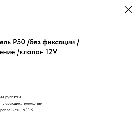
ль Р50 /без фиксации /
ние /клапан 12V
ии рукоятки
 в плавающем положении
правлением на 12В