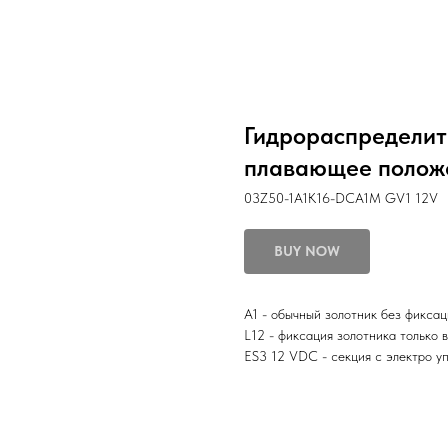
Гидрораспределите
плавающее положе
03Z50-1A1K16-DCA1M GV1 12V
BUY NOW
A1 - обычный золотник без фиксац
L12 - фиксация золотника только
ES3 12 VDC - секция с электро у