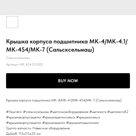
Крышка корпуса подшипника МК-4/МК-4.1/
МК-454/МК-7 (Сальсксельмаш)
Сальсксельмаш
Артикул:
МК 454.03.802
BUY NOW
Крышка корпуса подшипника МК-4/МК-4.1/МК-454/МК-7 (Сальсксельмаш)
#Хештеги: #сальсксельмаш #щеточноеоборудование #щеткамтз #щеткамтз82
#крышкакорпусащетки #крышкащеткисальск #крышкасальск
#крышкакорпусащетки #крышкащетки #крышкаподшипника
Группа запчасти: Навесное оборудование
ДxШxВ: 115x115x20 мм