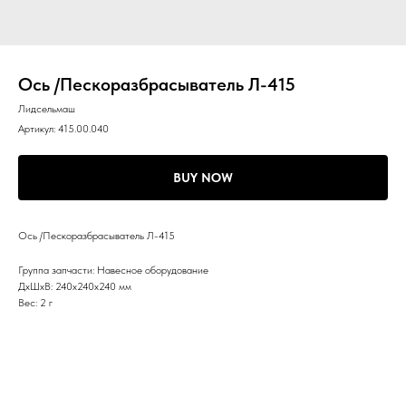
Ось /Пескоразбрасыватель Л-415
Лидсельмаш
Артикул:
415.00.040
BUY NOW
Ось /Пескоразбрасыватель Л-415
Группа запчасти: Навесное оборудование
ДxШxВ: 240x240x240 мм
Вес: 2 г