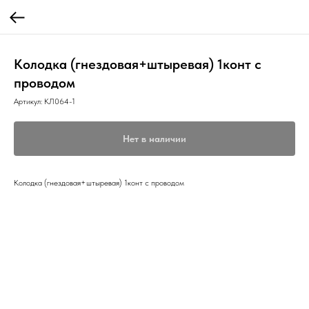
Колодка (гнездовая+штыревая) 1конт с
проводом
Артикул:
КЛ064-1
Нет в наличии
Колодка (гнездовая+штыревая) 1конт с проводом