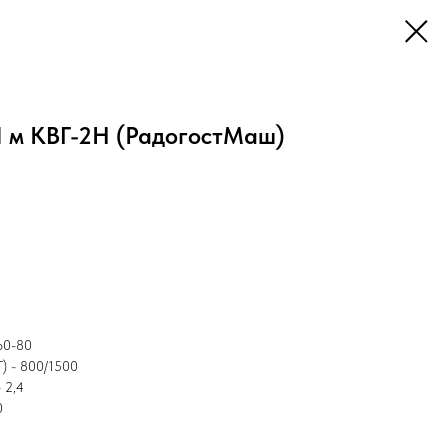
1 м КВГ-2Н (РадогостМаш)
60-80
 - 800/1500
 2,4
0