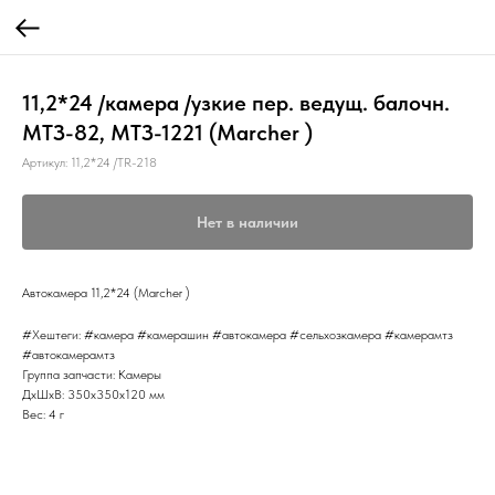
11,2*24 /камера /узкие пер. ведущ. балочн.
МТЗ-82, МТЗ-1221 (Marcher )
Артикул:
11,2*24 /TR-218
Нет в наличии
Автокамера 11,2*24 (Marcher )
#Хештеги: #камера #камерашин #автокамера #сельхозкамера #камерамтз
#автокамерамтз
Группа запчасти: Камеры
ДxШxВ: 350x350x120 мм
Вес: 4 г