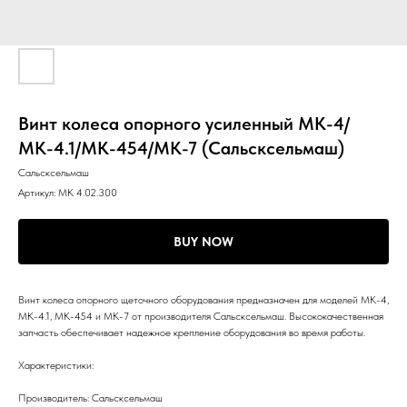
Винт колеса опорного усиленный МК-4/
МК-4.1/МК-454/МК-7 (Сальсксельмаш)
Сальсксельмаш
Артикул:
МК 4.02.300
BUY NOW
Винт колеса опорного щеточного оборудования предназначен для моделей МК-4,
МК-4.1, МК-454 и МК-7 от производителя Сальсксельмаш. Высококачественная
запчасть обеспечивает надежное крепление оборудования во время работы.
Характеристики:
Производитель: Сальсксельмаш