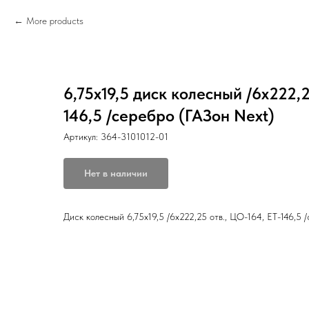
More products
6,75х19,5 диск колесный /6х222,2
146,5 /серебро (ГАЗон Next)
Артикул:
364-3101012-01
Нет в наличии
Диск колесный 6,75х19,5 /6х222,25 отв., ЦО-164, ET-146,5 