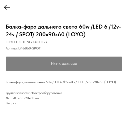
Балка-фара дальнего света 60w /LED 6 /12v-
24v / SPOT/ 280х90х60 (LOYO)
LOYO LIGHTING FACTORY
Артикул:
LY-6860-SPOT
Нет в наличии
Балка-фара дальнего света 60w /LED 6 /12v-24v /SPOT /280х90х60 (LOYO)
Группа запчасти: Электрооборудование
ДxШxВ: 280x90x60 мм
Вес: 2 г