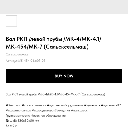
Вал РКП /левой трубы /МК-4/МК-4.1/
МК-454/МК-7 (Сальсксельмаш)
Сальсксельмаш
Артикул:
МК 454.04.601-01
BUY NOW
Вал РКП /левой трубы /МК-4/МК-4.1/МК-454/МК-7 (Сальсксельмаш)
#Хештеги: #сальсксельмаш #щеточноеоборудование #щеткамтз #щеткамтз82
#валщеткисальск #валредуктора #валщетки #валсальск
Группа запчасти: Навесное оборудование
ДxШxВ: 830x50x50 мм
Вес: 9 г