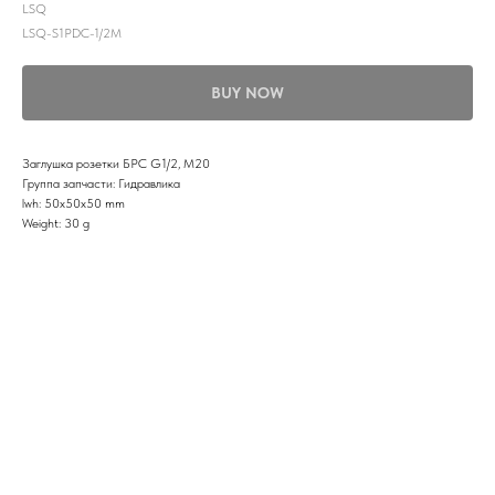
LSQ
LSQ-S1PDC-1/2М
BUY NOW
Заглушка розетки БРС G1/2, М20
Группа запчасти: Гидравлика
lwh: 50x50x50 mm
Weight: 30 g