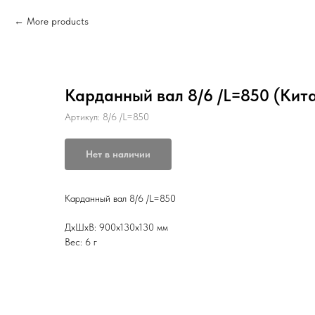
More products
Карданный вал 8/6 /L=850 (Кит
Артикул:
8/6 /L=850
Нет в наличии
Карданный вал 8/6 /L=850
ДxШxВ: 900x130x130 мм
Вес: 6 г