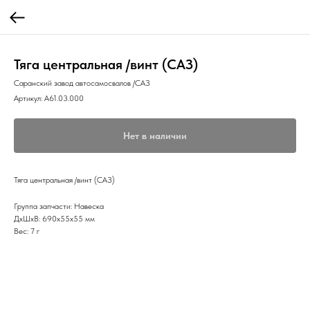
Тяга центральная /винт (САЗ)
Саранский завод автосамосвалов /САЗ
Артикул:
А61.03.000
Нет в наличии
Тяга центральная /винт (САЗ)
Группа запчасти: Навеска
ДxШxВ: 690x55x55 мм
Вес: 7 г