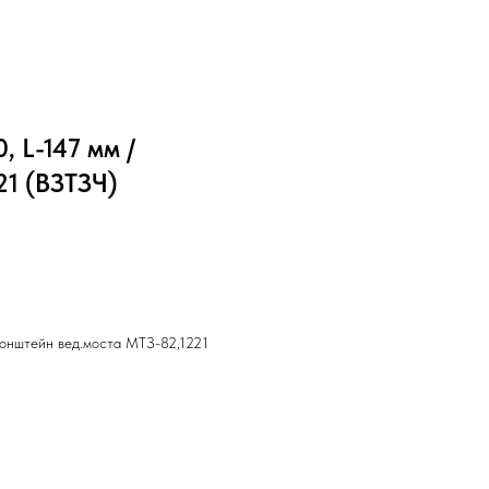
 L-147 мм /
21 (ВЗТЗЧ)
ронштейн вед.моста МТЗ-82,1221