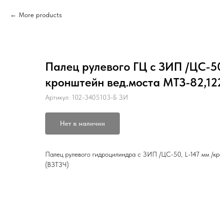
More products
Палец рулевого ГЦ с ЗИП /ЦС-50,
кронштейн вед.моста МТЗ-82,12
Артикул:
102-3405103-Б ЗИ
Нет в наличии
Палец рулевого гидроцилиндра с ЗИП /ЦС-50, L-147 мм /к
(ВЗТЗЧ)