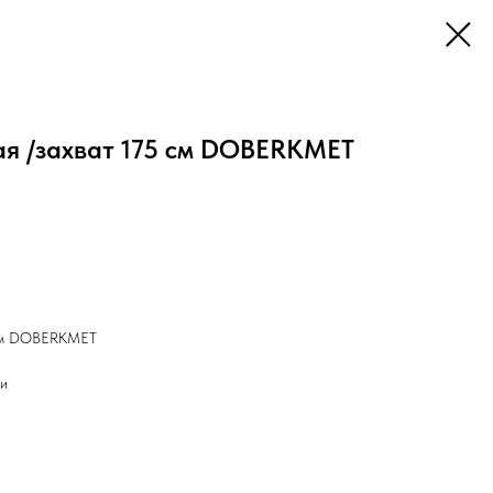
ая /захват 175 см DOBERKMET
 см DOBERKMET
ки