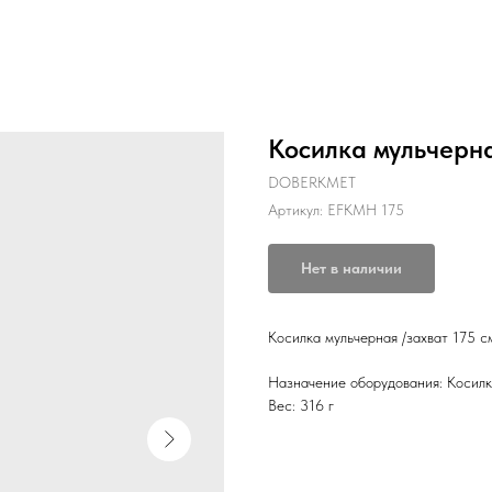
Косилка мульчерн
DOBERKMET
Артикул:
EFKMH 175
Нет в наличии
Косилка мульчерная /захват 175
Назначение оборудования: Косил
Вес: 316 г